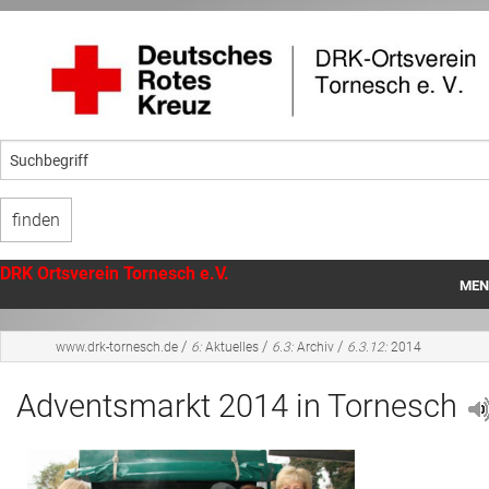
DRK Ortsverein Tornesch e.V.
MEN
Startseite
/
/
/
www.drk-tornesch.de
6:
Aktuelles
6.3:
Archiv
6.3.12:
2014
Unser Ortsverein
Adventsmarkt 2014 in Tornesch
Angebote
Mithilfe