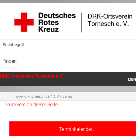
DRK Ortsverein Tornesch e.V.
MEN
Startseite
/
www.drk-tornesch.de
6:
Aktuelles
Druckversion dieser Seite
Unser Ortsverein
Angebote
Terminkalender...
Mithilfe