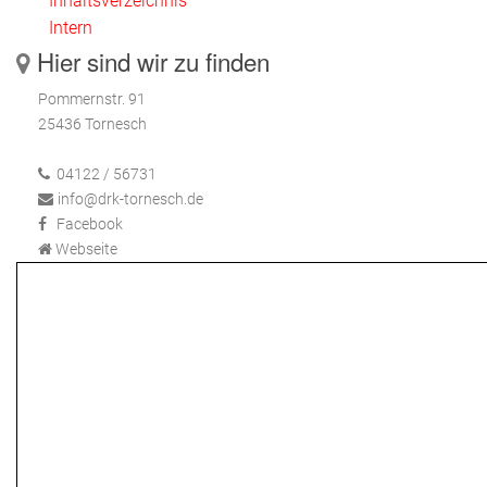
Inhaltsverzeichnis
Intern
Hier sind wir zu finden
Pommernstr. 91
25436 Tornesch
04122 / 56731
info@drk-tornesch.de
Facebook
Webseite