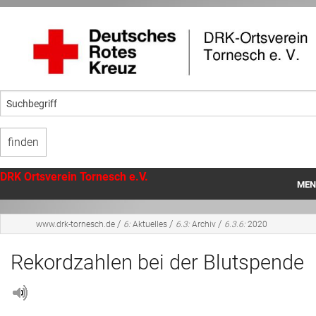
DRK Ortsverein Tornesch e.V.
MEN
Startseite
/
/
/
www.drk-tornesch.de
6:
Aktuelles
6.3:
Archiv
6.3.6:
2020
Unser Ortsverein
Rekordzahlen bei der Blutspende
Angebote
Mithilfe