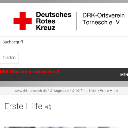
DRK Ortsverein Tornesch e.V.
MEN
Startseite
/
/
>
Erste Hilfe
www.drk-tornesch.de
3:
Angebote
3.10:
Erste Hilfe
Unser Ortsverein
Erste Hilfe
Angebote
Mithilfe