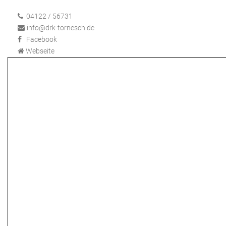
04122 / 56731
info@drk-tornesch.de
Facebook
Webseite