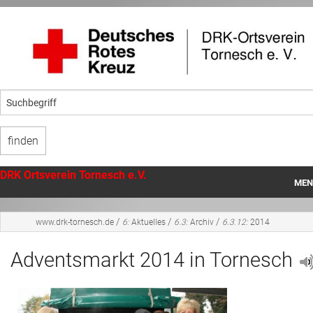
DRK Ortsverein Tornesch e.V.
MEN
Startseite
/
/
/
www.drk-tornesch.de
6:
Aktuelles
6.3:
Archiv
6.3.12:
2014
Unser Ortsverein
Adventsmarkt 2014 in Tornesch
Angebote
Mithilfe