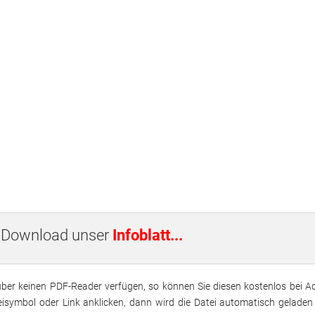
Kleine Ausfahrten
Fit mit Köpfchen
2021
Jugendarbeit
Tagesausflüge
Tanzen
2020
2019
2018
s Pinneberg
2017
2016
2015
ls Download unser
Infoblatt...
2014
 über keinen PDF-Reader verfügen, so können Sie diesen kostenlos bei 
2013
eisymbol oder Link anklicken, dann wird die Datei automatisch geladen