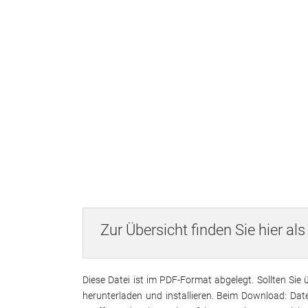
Kontoverbindung
Selbsthilfe
Kinder- und 
Notfalldose
Erste Hilfe
Hilfe im Krei
Zur Übersicht finden Sie hier a
Diese Datei ist im PDF-Format abgelegt. Sollten Sie
herunterladen und installieren. Beim Download: Dat