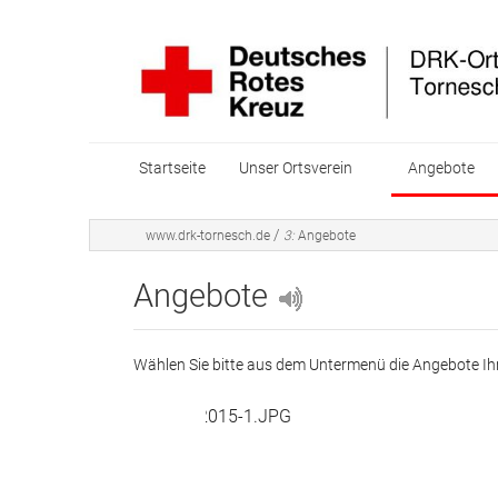
Startseite
Unser Ortsverein
Angebote
Mitglied werden
Blutspended
/
www.drk-tornesch.de
3:
Angebote
Vorstand
Kleiderkamm
Angebote
Mitglied Arge
Kurse
Wählen Sie bitte aus dem Untermenü die Angebote Ih
Grundsätze und Leitlinien
Freizeitgrup
Ansprechpartner
Pflegedienst
Jahresrückblick
Hausnotruf