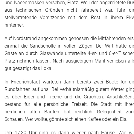
und Nasenmasken versehen, Platz. Weil der angemietete Bu
aus technischen Gründen nicht fahrbereit war, fuhr di
stellvertretende Vorsitzende mit dem Rest in ihrem Pk
hinterher.
Auf Nordstrand angekommen genossen die Mitfahrenden ers
einmal die Sandscholle in vollen Zügen. Der Wirt hatte di
Gäste an durch Glaswände unterteilte 4-er- und 6-er-Tische
Platz nehmen lassen. Nach ausgiebigem Mahl verließen all
gut gesättigt das Lokal.
In Friedrichstadt warteten dann bereits zwei Boote für di
Rundfahrten auf uns. Bei verhältnismäßig gutem Wetter gin
es über Eider und Treene und die Grachten. Anschließen
bestand für alle persönliche Freizeit. Die Stadt mit ihre
herrlichen alten Bauten bot reichlich Gelegenheit zu
Schauen. Wer wollte, gönnte sich einen Kaffee oder ein Eis.
Um 17:30 Uhr ging es dann wieder nach Hause. Wie wi