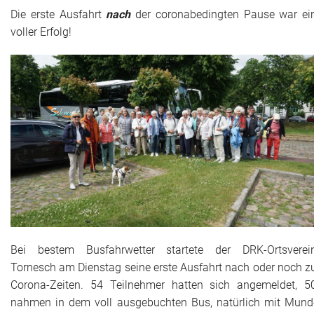
Die erste Ausfahrt
nach
der coronabedingten Pause war ei
Adressen
voller Erfolg!
Aktuelles
Kontakt
Bei bestem Busfahrwetter startete der DRK-Ortsverei
Tornesch am Dienstag seine erste Ausfahrt nach oder noch z
Corona-Zeiten. 54 Teilnehmer hatten sich angemeldet, 5
nahmen in dem voll ausgebuchten Bus, natürlich mit Mund