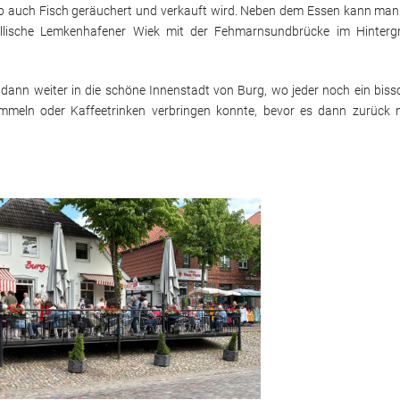
b auch Fisch geräuchert und verkauft wird. Neben dem Essen kann man
dyllische Lemkenhafener Wiek mit der Fehmarnsundbrücke im Hinterg
Kleine Ausfahrten
Fit mit Köpfchen
2021
Jugendarbeit
Tagesausflüge
Tanzen
2020
 dann weiter in die schöne Innenstadt von Burg, wo jeder noch ein bis
ummeln oder Kaffeetrinken verbringen konnte, bevor es dann zurück 
2019
2018
s Pinneberg
2017
2016
2015
2014
2013