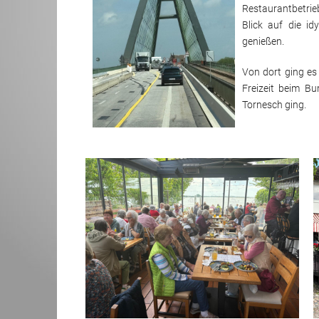
Restaurantbetrie
Blick auf die i
Kontoverbindung
Selbsthilfe
genießen.
Kinder- und 
Von dort ging es
Freizeit beim B
Notfalldose
Tornesch ging.
Erste Hilfe
Hilfe im Krei