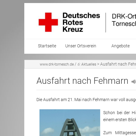
Startseite
Unser Ortsverein
Angebote
Mitglied werden
Blutspended
/
>
Ausfahrt nach Fe
www.drk-tornesch.de
6:
Aktuelles
Vorstand
Kleiderkamm
Ausfahrt nach Fehmarn
Mitglied Arge
Kurse
Die Ausfahrt am 21. Mai nach Fehmarn war voll ausg
Grundsätze und Leitlinien
Freizeitgrup
Schon bei der H
Ansprechpartner
Pflegedienst
einem ersten Blic
Zum Mittagess
Jahresrückblick
Hausnotruf