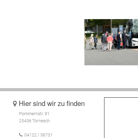
2012
Hier sind wir zu finden
Pommernstr. 91
25436 Tornesch
04122 / 56731