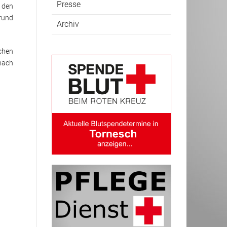
Presse
 den
rund
Archiv
schen
nach