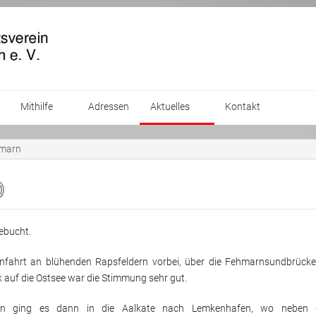
Mithilfe
Adressen
Aktuelles
Kontakt
ienst
Zeit spenden
Ablauf einer Blutspende
Termine
hmarn
er
Blut spenden
Presse
Kleider spenden
Sport und Bewegung
Archiv
Mattenyoga
2025
ebucht.
pen
Geld spenden
Digitales
Seniorenfrühstück
Stuhlyoga
Internetcafé
2024
infahrt an blühenden Rapsfeldern vorbei, über die Fehmarnsundbrücke
Gedächtnistraining
Fahrradtouren
Seniorengymnastik
2023
k auf die Ostsee war die Stimmung sehr gut.
en ging es dann in die Aalkate nach Lemkenhafen, wo neben
Spielenachmittag
Bewusste Bewegung
2022